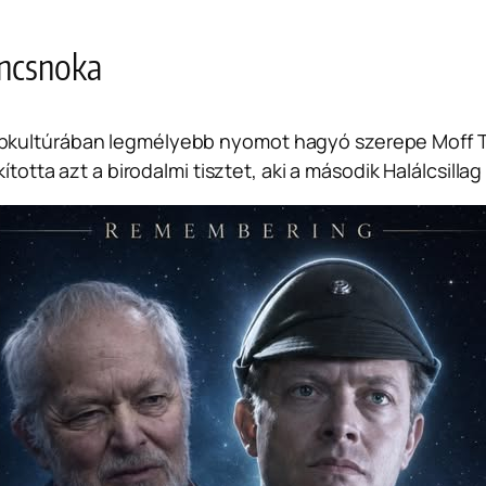
rancsnoka
pkultúrában legmélyebb nyomot hagyó szerepe Moff Ti
ította azt a birodalmi tisztet, aki a második Halálcsillag