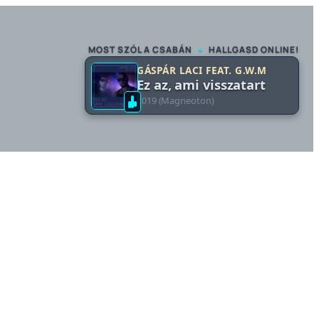
MOST SZÓL A CSABÁN
•
HALLGASD ONLINE!
GÁSPÁR LACI FEAT. G.W.M
Ez az, ami visszatart
2019 (Magneoton)