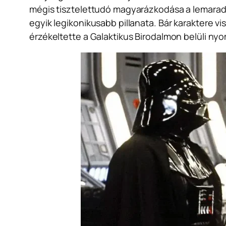
mégis tisztelettudó magyarázkodása a lemaradás
egyik legikonikusabb pillanata. Bár karaktere v
érzékeltette a Galaktikus Birodalmon belüli ny