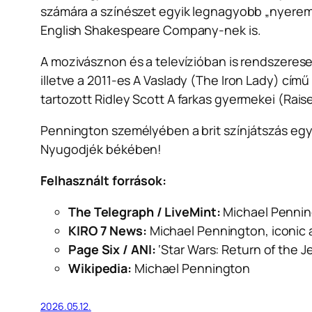
számára a színészet egyik legnagyobb „nyeremén
English Shakespeare Company-nek is.
A mozivásznon és a televízióban is rendszeres
illetve a 2011-es
A Vaslady
(The Iron Lady) című f
tartozott Ridley Scott
A farkas gyermekei
(Raise
Pennington személyében a brit színjátszás egy
Nyugodjék békében!
Felhasznált források:
The Telegraph / LiveMint:
Michael Penning
KIRO 7 News:
Michael Pennington, iconic a
Page Six / ANI:
‘Star Wars: Return of the J
Wikipedia:
Michael Pennington
2026.05.12.