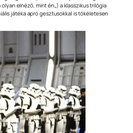
 olyan elnéző, mint én
„) a klasszikus trilógia
iális játéka apró gesztusokkal is tökéletesen