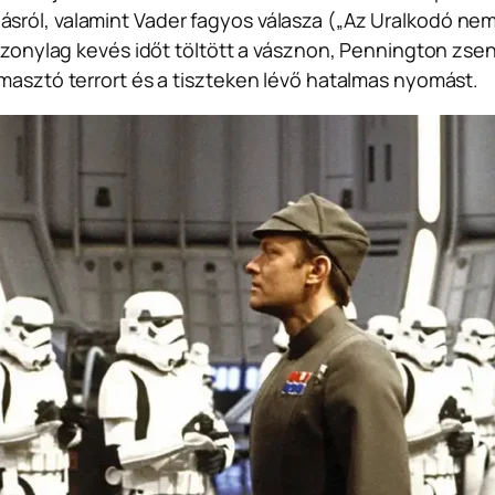
ról, valamint Vader fagyos válasza („
Az Uralkodó nem
iszonylag kevés időt töltött a vásznon, Pennington zsen
omasztó terrort és a tiszteken lévő hatalmas nyomást.