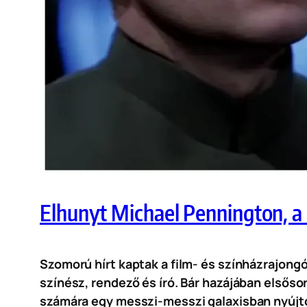
Elhunyt Michael Pennington, a S
Szomorú hírt kaptak a film- és színházrajong
színész, rendező és író. Bár hazájában elsőso
számára egy messzi-messzi galaxisban nyújtot