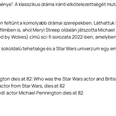
ye”. A klasszikus dráma iránti elkötelezettségét muta
en feltűnt a komolyabb drámai szerepekben. Láthattuk
ilmben is, ahol Meryl Streep oldalán játszotta Michael 
d by Wolves) című sci-fi sorozata 2022-ben, amelyben
 sokoldalú tehetsége és a Star Wars univerzum egy em
ton dies at 82: Who was the Star Wars actor and Briti
ctor from Star Wars, dies at 82
edi’ actor Michael Pennington dies at 82