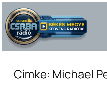
Ugrás
a
tartalomhoz
Címke:
Michael P