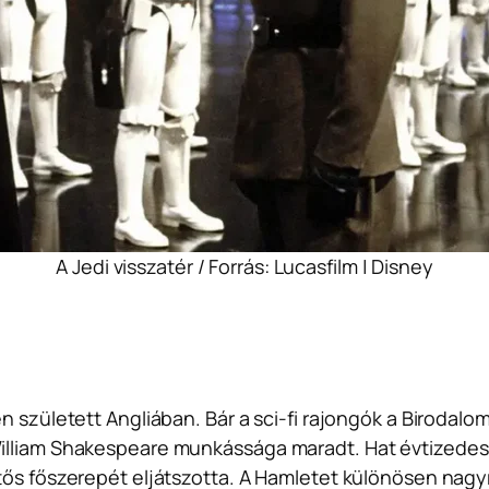
A Jedi visszatér / Forrás: Lucasfilm | Disney
 született Angliában. Bár a sci-fi rajongók a Birodalom 
William Shakespeare munkássága maradt. Hat évtizedes
tős főszerepét eljátszotta. A
Hamlet
et különösen nagyra