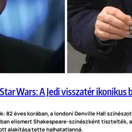
tar Wars: A Jedi visszatér ikonikus b
ók: 82 éves korában, a londoni Denville Hall színész
rban elismert Shakespeare-színészként tisztelték, a 
t alakítása tette halhatatlanná.